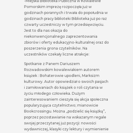
-Miejska Biblioteka Publiczna w Kowalewie
Pomorskim imprezę rozpoczęła już w
godzinach porannych i trwała do popołudnia w
godzinach pracy biblioteki Biblioteka już po raz
czwarty uczestniczy w tym przedsięwzięciu.
Jest to dla nas okazja do
niekonwencjonalnego zaprezentowania
zbiorów i oferty edukacyjno-kulturalnej oraz do
poszerzenia grona czytelników. Na
uczestników czekały liczne atrakcje:
Spotkanie z Panem Dariuszem
Rozwadowskim kowalewiakiem autorem
książek : Bohaterowie upodleni, Marksizm
kulturowy. Autor opowiedział o swoich pasjach
i zamiłowaniach do książek o roli czytania w
życiu młodego człowieka. Dużym
zainteresowaniem cieszyła się akcja społeczna
popularyzująca czytelnictwo; mianowicie
Bookcrossingu. Można ,,podzielić się książką”,
poprzez pozostawianie na wskazanym regale
swojej przeczytanej już pozycji: nowości
wydawniczej, klasyki czy lektury i wymienienie