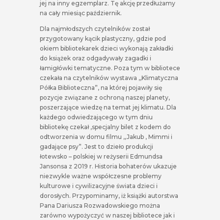
jej na inny egzemplarz. Tę akcję przedłużamy
na cały miesiąc październik.
Dla najmłodszych czytelników został
przygotowany kącik plastyczny, gdzie pod
okiem bibliotekarek dzieci wykonają zakładki
do książek oraz odgadywały zagadki i
łamigłówki tematyczne. Poza tym w bibliotece
czekała na czytelników wystawa ,,Klimatyczna
Półka Biblioteczna”, na której pojawiły się
pozycje związane z ochroną naszej planety,
poszerzające wiedzę na temat jej klimatu. Dla
każdego odwiedzającego w tym dniu
bibliotekę czekał ,specjalny bilet z kodem do
odtworzenia w domu filmu ,,Jakub , Mimmi i
gadające psy”. Jest to dzieło produkcji
łotewsko – polskiej w reżyserii Edmundsa
Jansonsa z 2019 r. Historia bohaterów ukazuje
niezwykle ważne współczesne problemy
kulturowe i cywilizacyjne świata dzieci i
dorosłych. Przypominamy, iż książki autorstwa
Pana Dariusza Rozwadowskiego można
zarówno wypożyczyć w naszej bibliotece jak i